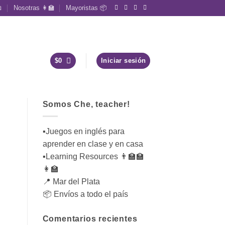

Nosotras 👩‍🏫
Mayoristas 📦
$
0
Iniciar sesión
Somos Che, teacher!
▪︎Juegos en inglés para
aprender en clase y en casa
▪︎Learning Resources 👨‍🏫🏫
👩‍🏫
📍 Mar del Plata
📦 Envíos a todo el país
Comentarios recientes