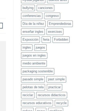
bullying
canciones
conferencias
congreso
Día de la niñez
Emprendedoras
enseñar ingles
exercises
Exposición
feria
Forbidden
ingles
juegos
juegos en ingles
medio ambiente
packaging sostenible
pasado simple
past simple
pelotas de tela
practicar
reciclar
recursos didacticos
recursos educativos
recycle
reduce
reuse
reutilizar