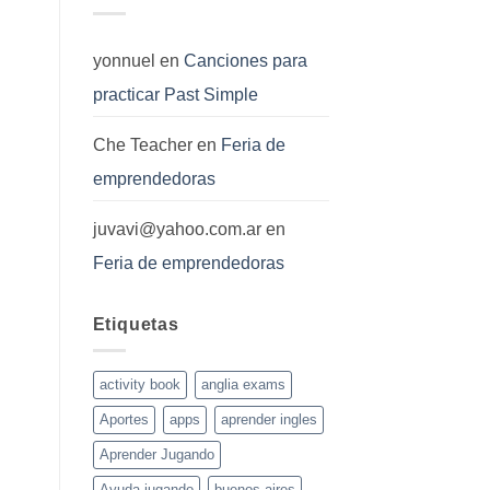
yonnuel
en
Canciones para
practicar Past Simple
Che Teacher
en
Feria de
emprendedoras
juvavi@yahoo.com.ar
en
Feria de emprendedoras
Etiquetas
activity book
anglia exams
Aportes
apps
aprender ingles
Aprender Jugando
Ayuda jugando
buenos aires