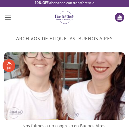
Saltar
10% OFF
abonando con transferencia
al
contenido
ARCHIVOS DE ETIQUETAS:
BUENOS AIRES
25
Jul
Nos fuimos a un congreso en Buenos Aires!