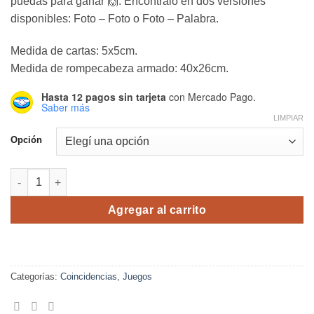
puedas para ganar 🙌. Encontralo en dos versiones
disponibles: Foto – Foto o Foto – Palabra.
Medida de cartas: 5x5cm.
Medida de rompecabeza armado: 40x26cm.
Hasta 12 pagos sin tarjeta
con Mercado Pago.
Saber más
LIMPIAR
Opción
Match Toys and School objects cantidad
Agregar al carrito
Categorías:
Coincidencias
,
Juegos