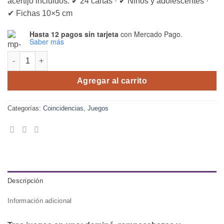
acertijo incluidos. ✔ 24 cartas · ✔ Niños y adolescentes ·
✔ Fichas 10×5 cm
Hasta 12 pagos sin tarjeta
con Mercado Pago.
Saber más
Dominoes - Foods and Drinks cantidad
Agregar al carrito
Categorías:
Coincidencias
,
Juegos
Descripción
Información adicional