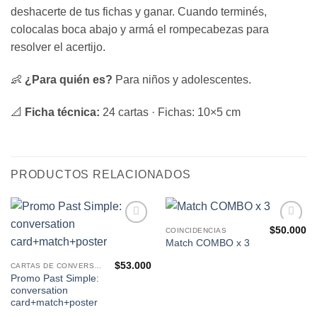
deshacerte de tus fichas y ganar. Cuando terminés,
colocalas boca abajo y armá el rompecabezas para
resolver el acertijo.
👶
¿Para quién es?
Para niños y adolescentes.
📐
Ficha técnica:
24 cartas · Fichas: 10×5 cm
PRODUCTOS RELACIONADOS
$
50.000
COINCIDENCIAS
Agregar
Agregar
Match COMBO x 3
a Mis
a Mis
Favoritos
Favoritos
$
53.000
CARTAS DE CONVERSACIÓN
Promo Past Simple:
conversation
card+match+poster