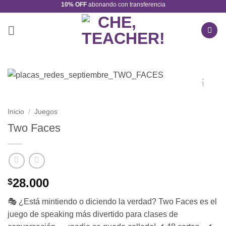
10% OFF
abonando con transferencia
Saltar
al
contenido
Inicio
/
Juegos
Two Faces
28.000
$
🎭 ¿Está mintiendo o diciendo la verdad? Two Faces es el
juego de speaking más divertido para clases de