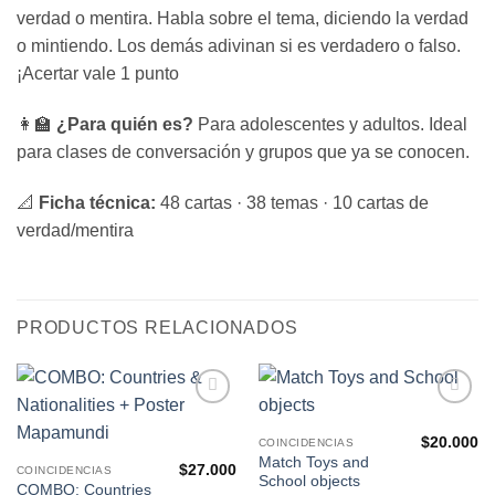
verdad o mentira. Habla sobre el tema, diciendo la verdad
o mintiendo. Los demás adivinan si es verdadero o falso.
¡Acertar vale 1 punto
👩‍🏫
¿Para quién es?
Para adolescentes y adultos. Ideal
para clases de conversación y grupos que ya se conocen.
📐
Ficha técnica:
48 cartas · 38 temas · 10 cartas de
verdad/mentira
PRODUCTOS RELACIONADOS
Agregar
Agregar
a Mis
a Mis
$
20.000
COINCIDENCIAS
Favoritos
Favoritos
Match Toys and
$
27.000
COINCIDENCIAS
School objects
COMBO: Countries