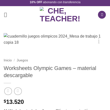
10% OFF
abonando con transferencia
Saltar
al
contenido
Inicio
/
Juegos
Worksheets Olympic Games – material
descargable
13.520
$