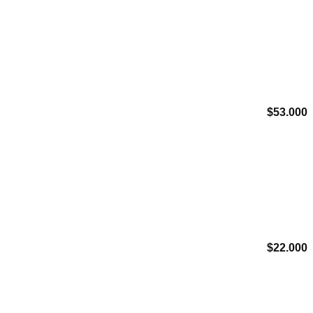
Agregar a Mis Favoritos
$
53.000
Agregar a Mis Favoritos
$
22.000
Agregar a Mis Favoritos