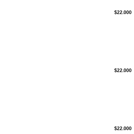
$
22.000
Agregar a Mis Favoritos
$
22.000
Agregar a Mis Favoritos
$
22.000