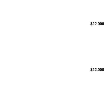
$
22.000
Agregar a Mis Favoritos
$
22.000
Agregar a Mis Favoritos