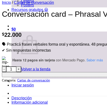
Librería
Inicio
/
Cartas de conversación
Posters
Recursos gratuitos 😃
Conversación card – Phrasal 
$
0
22.000
$
🗣️ Practicá frases verbales forma oral y espontánea. 48 preg
✔ Sin respuestas incorrectas
Hasta 12 pagos sin tarjeta
con Mercado Pago.
Saber más
Conversación card - Phrasal Verbs cantidad
Volver a la tienda
Categoría:
Cartas de conversación
Iniciar sesión
Descripción
Información adicional