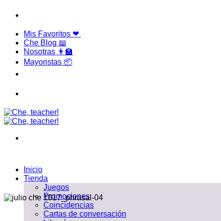
Saltar
10% OFF
abonando con transferencia
al
contenido
Mis Favoritos ❤
Che Blog 📖
Nosotras 👩‍🏫
Mayoristas 📦
10% OFF
abonando con transferencia
Inicio
Tienda
Juegos
Promociones
Coincidencias
Cartas de conversación